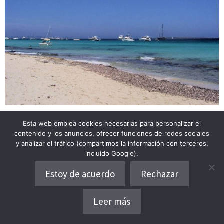
Playas que visitar en Formentera. Playa de Levante. Foto por Zavijavah.
Esta web emplea cookies necesarias para personalizar el
Wikimedia Commons.
contenido y los anuncios, ofrecer funciones de redes sociales
y analizar el tráfico (compartimos la información con terceros,
La
playa de levante
es un auténtico paraíso para
incluido Google).
disfrutar de tus vacaciones al lado de tus familiares y
Estoy de acuerdo
Rechazar
amigos, siendo la más grande de toda Formentera
Leer más
por sus más de 4km de longitud.