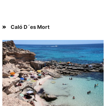
Caló D´es Mort