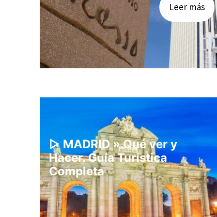
Leer más
▷ MADRID » Qué ver y
Hacer. Guía Turística
Completa