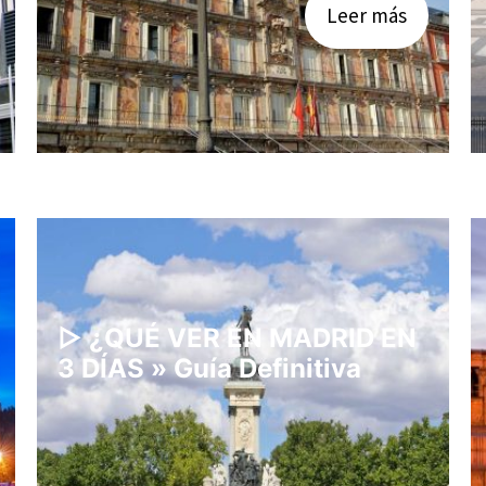
Leer más
▷ ¿QUÉ VER EN MADRID EN
3 DÍAS » Guía Definitiva