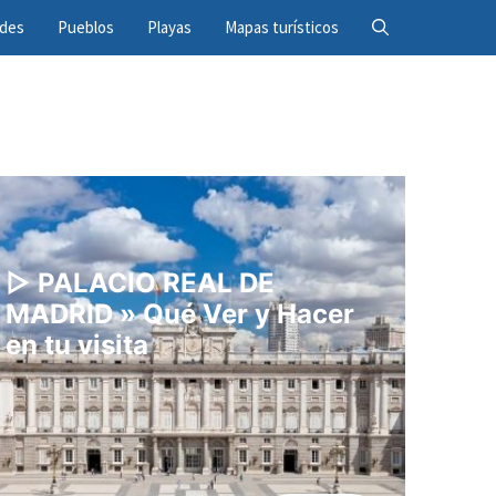
ades
Pueblos
Playas
Mapas turísticos
▷ PALACIO REAL DE
MADRID » Qué Ver y Hacer
en tu visita