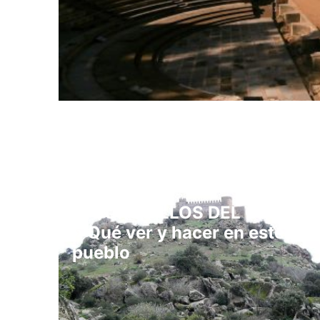
▷ BURGUILLOS DEL CERRO
» Qué ver y hacer en este
pueblo