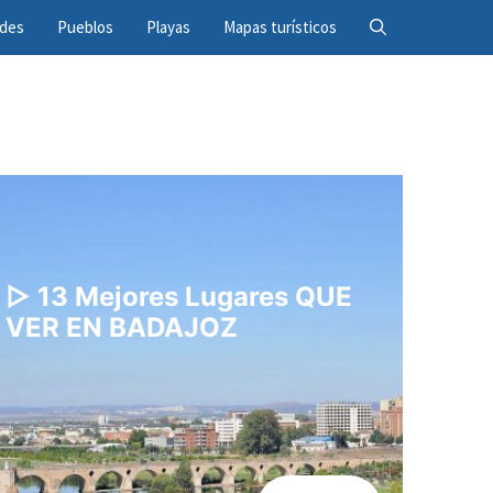
ades
Pueblos
Playas
Mapas turísticos
▷ 13 Mejores Lugares QUE
VER EN BADAJOZ