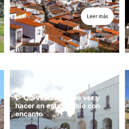
Leer más
▷ OLIVENZA » Qué ver y
hacer en este pueblo con
encanto