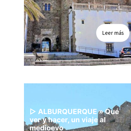
Leer más
▷ ALBURQUERQUE » Qué
ver y hacer, un viaje al
medioevo