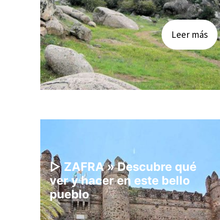
Leer más
▷ ZAFRA » Descubre qué
ver y hacer en este bello
pueblo