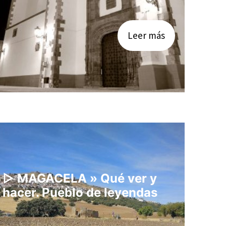
Leer más
▷ MAGACELA » Qué ver y
hacer. Pueblo de leyendas