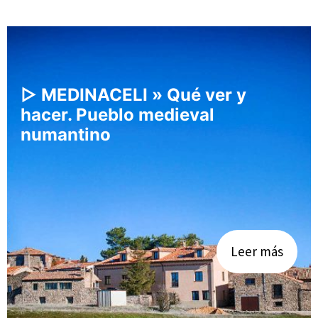
▷ MEDINACELI » Qué ver y
hacer. Pueblo medieval
numantino
Leer más