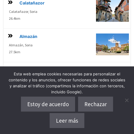
Calatañazor
Calatañazor, Soria
26.4km
Almazán
Almazán, Soria
27.5km
Atienza
Esta web emplea cookies necesarias para personalizar el
Atienza, Guadalajara
contenido y los anuncios, ofrecer funciones de redes sociales
29.6km
y analizar el tráfico (compartimos la información con terceros,
incluido Google).
Estoy de acuerdo
Rechazar
Madriguera
Madriguera, Segovia
42.5km
Leer más
Dónde alojarse