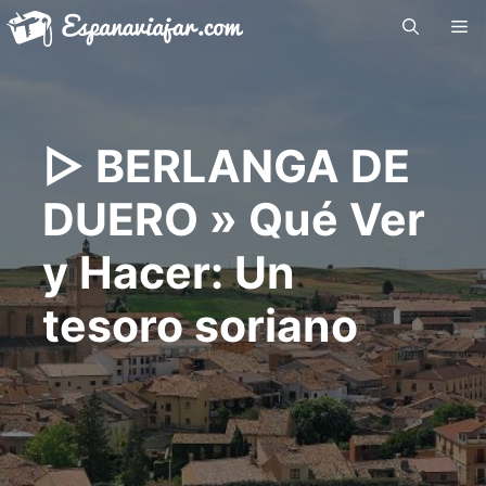
Saltar
Me
al
contenido
▷ BERLANGA DE
DUERO » Qué Ver
y Hacer: Un
tesoro soriano