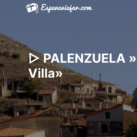
Saltar
al
contenido
▷ PALENZUELA » Q
Villa»