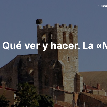
Ciud
ué ver y hacer. La «M