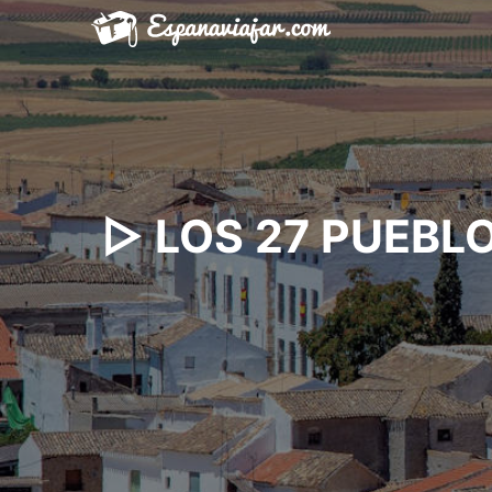
Saltar
al
contenido
▷ LOS 27 PUEBL