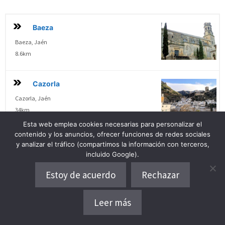
Baeza
Baeza, Jaén
8.6km
Cazorla
Cazorla, Jaén
34km
Esta web emplea cookies necesarias para personalizar el
contenido y los anuncios, ofrecer funciones de redes sociales
La Iruela
y analizar el tráfico (compartimos la información con terceros,
incluido Google).
La Iruela, Jaén
34.8km
Estoy de acuerdo
Rechazar
Baños De La Encina
Leer más
Dónde alojarse
Baños de la Encina, Jaén
39.7km