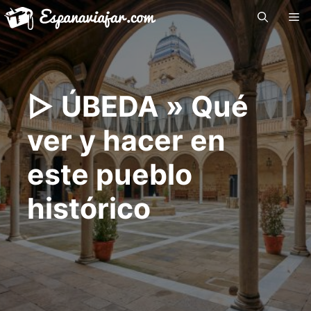
Saltar
Me
al
contenido
▷ ÚBEDA » Qué
ver y hacer en
este pueblo
histórico