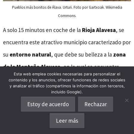
Pueblos más bonitos de Álava. Urturi. Foto por Gartxoak. Wikimedia
Commons.
A solo 15 minutos en coche de la
Rioja Alavesa
, se
encuentra este atractivo municipio caracterizado por
su
entorno natural
, que debe su belleza a la
zona
de la Montaña Alavesa,
en la cual se encuentra
Esta web emplea cookies necesarias para personalizar el
ubicado.
contenido y los anuncios, ofrecer funciones de redes sociales
y analizar el tráfico (compartimos la información con terceros,
incluido Google).
Perteneciente a la
Cuadrilla de Campezo
, en el
Estoy de acuerdo
Rechazar
municipio de Bernedo
,
Urturi
se sitúa dentro del
Leer más
Parque Natural de Izki
, entre los valles que forman