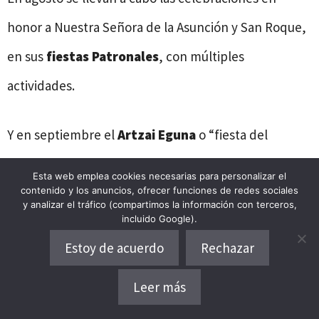
honor a Nuestra Señora de la Asunción y San Roque,
en sus
fiestas Patronales
, con múltiples
actividades.
Y en septiembre el
Artzai Eguna
o “fiesta del
pastor”, y en el mes de noviembre durante el
Esta web emplea cookies necesarias para personalizar el
contenido y los anuncios, ofrecer funciones de redes sociales
mikoturismo Eguna
, nos acercamos al mundo de
y analizar el tráfico (compartimos la información con terceros,
incluido Google).
las setas.
Estoy de acuerdo
Rechazar
Como ya hemos visto, es sorprendente lo que nos
Leer más
Dónde alojarse
depara un paseo por
Amurrio
, en el norte vasco de