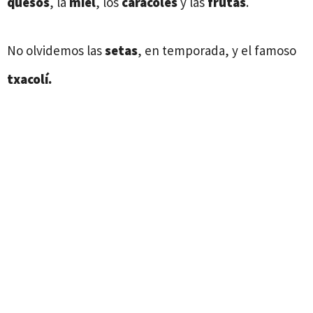
quesos
, la
miel
, los
caracoles
y las
frutas
.
No olvidemos las
setas
, en temporada, y el famoso
txacolí.