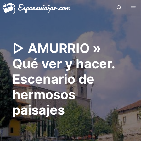
Saltar
Me
al
contenido
▷ AMURRIO »
Qué ver y hacer.
Escenario de
hermosos
paisajes