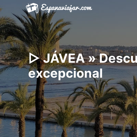
Saltar
al
contenido
▷ JÁVEA » Descub
excepcional