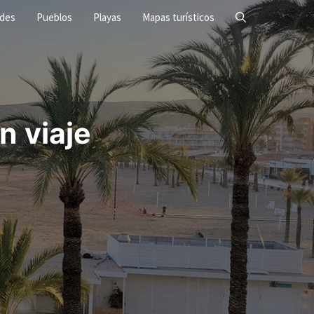
ades
Pueblos
Playas
Mapas turísticos
n viaje