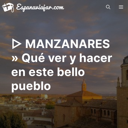
Saltar
Me
al
contenido
▷ MANZANARES
» Qué ver y hacer
en este bello
pueblo