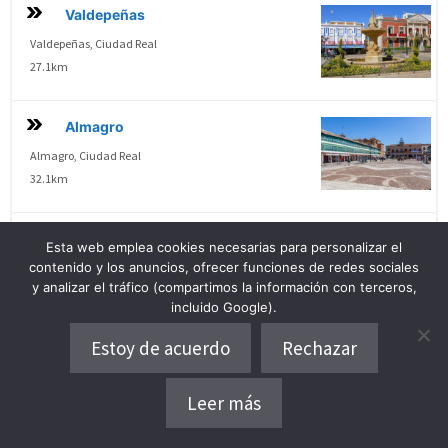
Valdepeñas
Valdepeñas, Ciudad Real
27.1km
Almagro
Almagro, Ciudad Real
32.1km
Tomelloso
Esta web emplea cookies necesarias para personalizar el
contenido y los anuncios, ofrecer funciones de redes sociales
Tomelloso, Ciudad Real
y analizar el tráfico (compartimos la información con terceros,
34.7km
incluido Google).
Estoy de acuerdo
Rechazar
Ruidera
Ruidera, Ciudad Real
Leer más
42.2km
Dónde alojarse