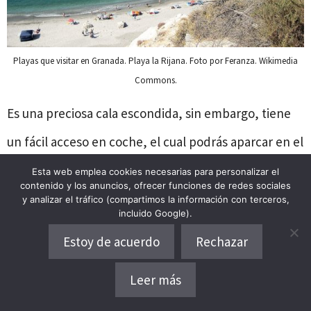
Playas que visitar en Granada. Playa la Rijana. Foto por Feranza. Wikimedia
Commons.
Es una preciosa cala escondida, sin embargo, tiene
un fácil acceso en coche, el cual podrás aparcar en el
Zapatín
y bajar desde allí caminando a la costa por
Esta web emplea cookies necesarias para personalizar el
contenido y los anuncios, ofrecer funciones de redes sociales
una pista.
y analizar el tráfico (compartimos la información con terceros,
incluido Google).
Estoy de acuerdo
Rechazar
Está rodeada de escarpes
y al final de ella se
encuentra una inmensa roca de mar que posee
Leer más
paredes de color coral
y
abundante fauna
. Si eres