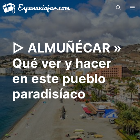
Saltar
Me
al
contenido
▷ ALMUÑÉCAR »
Qué ver y hacer
en este pueblo
paradisíaco