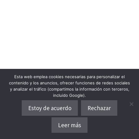
Esta web emplea cookies necesarias para personalizar el
contenido y los anuncios, ofrecer funciones de redes sociales
y analizar el tráfico (compartimos la información con terceros,
incluido Google).
Estoy de acuerdo
Rechazar
Leer más
Dónde alojarse
Opiniones del lugar