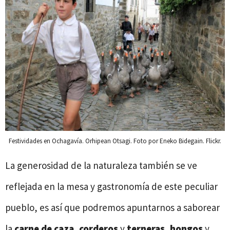
Festividades en Ochagavía. Orhipean Otsagi. Foto por Eneko Bidegain. Flickr.
La generosidad de la naturaleza también se ve
reflejada en la mesa y gastronomía de este peculiar
pueblo, es así que podremos apuntarnos a saborear
la
carne de caza
,
corderos
y
terneras
,
hongos
y