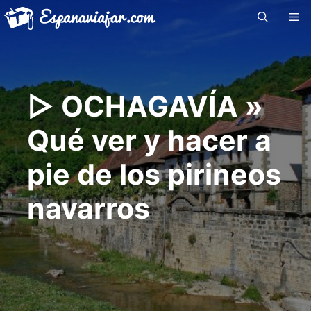
Saltar
Me
al
contenido
▷ OCHAGAVÍA »
Qué ver y hacer a
pie de los pirineos
navarros