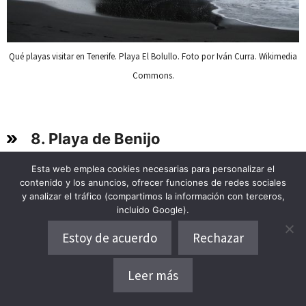
Qué playas visitar en Tenerife. Playa El Bolullo. Foto por Iván Curra. Wikimedia
Commons.
8. Playa de Benijo
Esta web emplea cookies necesarias para personalizar el
contenido y los anuncios, ofrecer funciones de redes sociales
Atardeceres mágicos con los Roques de Anaga al
y analizar el tráfico (compartimos la información con terceros,
incluido Google).
fondo y
un ambiente de paz y concordancia con la
Estoy de acuerdo
Rechazar
naturaleza
son algunas de las cosas que aguardan a
los turistas que se animen a visitar la playa de Benijo.
Leer más