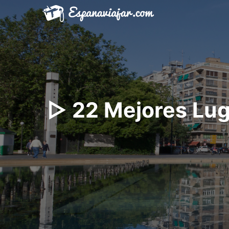
Saltar
al
contenido
▷ 22 Mejores Lu