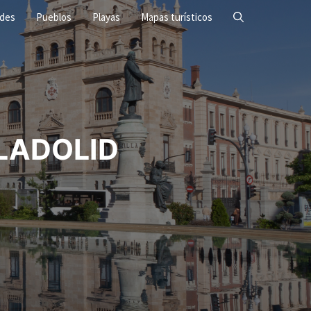
ades
Pueblos
Playas
Mapas turísticos
LLADOLID