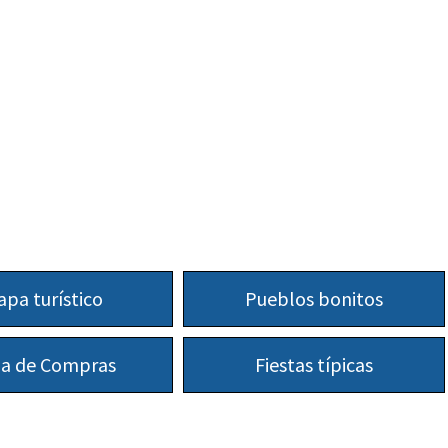
pa turístico
Pueblos bonitos
a de Compras
Fiestas típicas