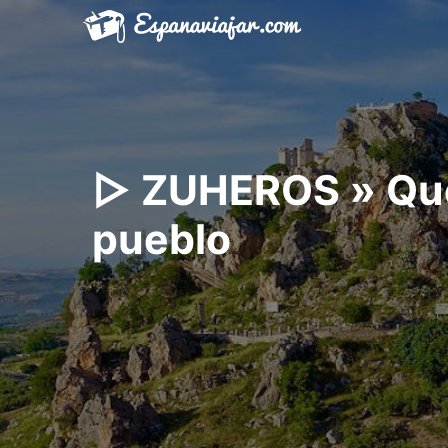
Saltar
al
contenido
▷ ZUHEROS » Qué
pueblo