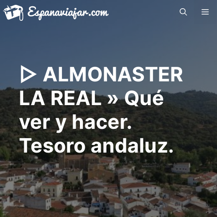
Saltar
Me
al
contenido
▷ ALMONASTER
LA REAL » Qué
ver y hacer.
Tesoro andaluz.