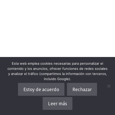
Esta web emplea cookies necesarias para personalizar el
contenido y los anuncios, ofrecer funciones de redes sociales
y analizar el tráfico (compartimos la información con terceros,
incluido Google).
Estoy de acuerdo
Rechazar
Opiniones del lugar
Leer más
Dónde alojarse