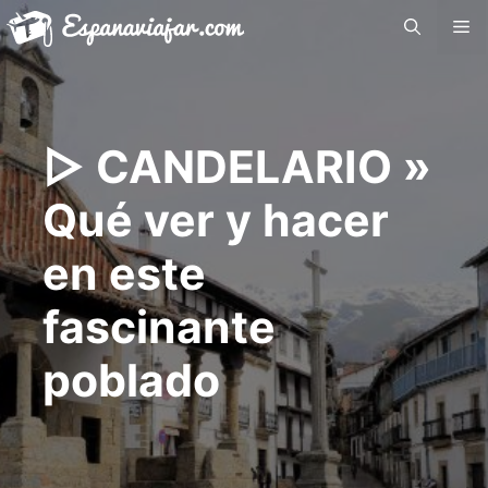
Saltar
Me
al
contenido
▷ CANDELARIO »
Qué ver y hacer
en este
fascinante
poblado