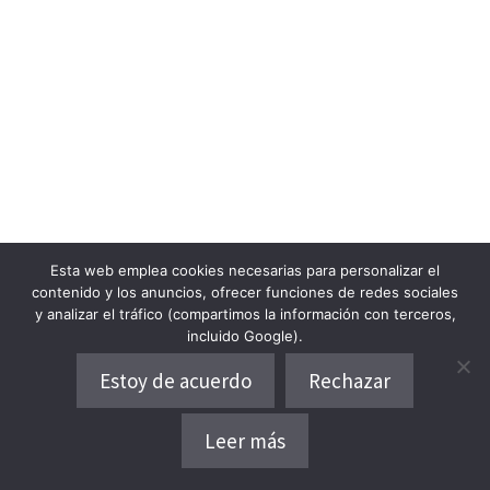
Esta web emplea cookies necesarias para personalizar el
contenido y los anuncios, ofrecer funciones de redes sociales
y analizar el tráfico (compartimos la información con terceros,
incluido Google).
Estoy de acuerdo
Rechazar
Opiniones del lugar
Leer más
Dónde alojarse
Opiniones