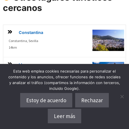
cercanos
Constantina
Constantina, Sevilla
14km
Llerena
Esta web emplea cookies necesarias para personalizar el
Llerena, Badajoz
contenido y los anuncios, ofrecer funciones de redes sociales
40.6km
y analizar el tráfico (compartimos la información con terceros,
incluido Google).
Hornachuelos
Estoy de acuerdo
Rechazar
Hornachuelos, Córdoba
46.3km
Leer más
Dónde alojarse