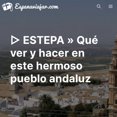
Saltar
Me
al
contenido
▷ ESTEPA » Qué
ver y hacer en
este hermoso
pueblo andaluz