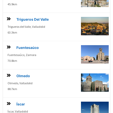
45.9km
Trigueros Del Valle
Trigueros del Valle, Valladolid
63.3km
Fuentesaúco
Fuentesaúco, Zamora
70.8km
Olmedo
Olmedo, Valladolid
88.7km
Íscar
Íscar, Valladolid