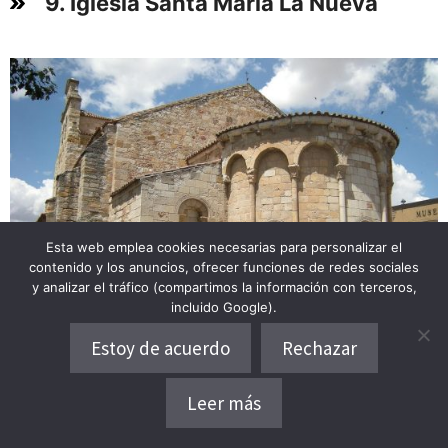
9. Iglesia Santa María La Nueva
Esta web emplea cookies necesarias para personalizar el
contenido y los anuncios, ofrecer funciones de redes sociales
y analizar el tráfico (compartimos la información con terceros,
incluido Google).
Estoy de acuerdo
Rechazar
Qué ver en Zamora. Iglesia de Santa María la Nueva. Foto por José Antonio Gil
Leer más
Dónde alojarse
Free Tour
Martínez. Wikimedia Commons.