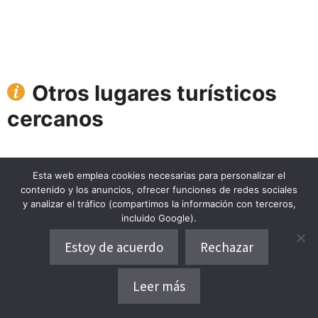
Otros lugares turísticos
cercanos
Esta web emplea cookies necesarias para personalizar el
Pujalt
contenido y los anuncios, ofrecer funciones de redes sociales
Pujalt, Barcelona
y analizar el tráfico (compartimos la información con terceros,
13.4km
incluido Google).
Estoy de acuerdo
Rechazar
Guimerá
Guimerà, Lleida
Leer más
Dónde alojarse
14km