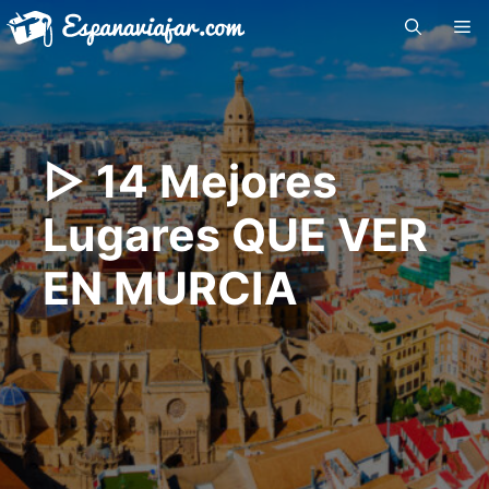
Saltar
Me
al
contenido
▷ 14 Mejores
Lugares QUE VER
EN MURCIA