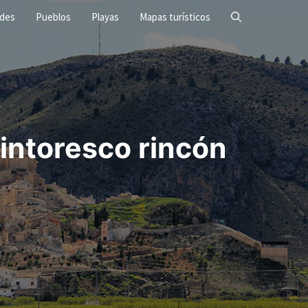
ades
Pueblos
Playas
Mapas turísticos
pintoresco rincón