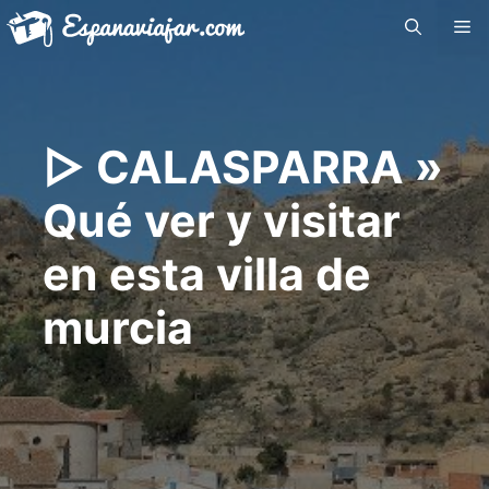
Saltar
Me
al
contenido
▷ CALASPARRA »
Qué ver y visitar
en esta villa de
murcia