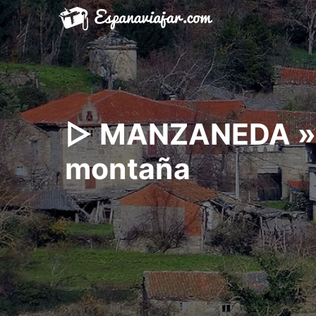
Saltar
al
contenido
▷ MANZANEDA » Q
montaña