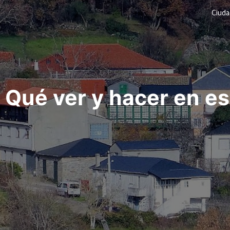
Ciud
ué ver y hacer en es