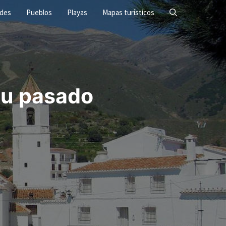
ades
Pueblos
Playas
Mapas turísticos
su pasado