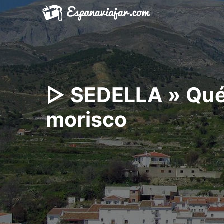
Saltar
al
contenido
▷ SEDELLA » Qué 
morisco