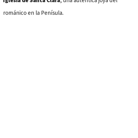
Iglesia de Santa Clara
, una auténtica joya del
románico en la Penísula.