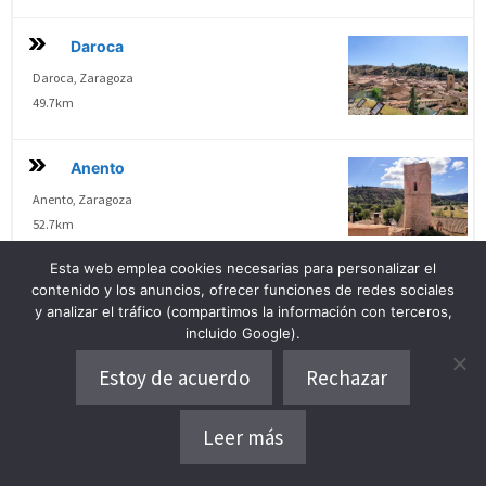
Daroca
Daroca, Zaragoza
49.7km
Anento
Anento, Zaragoza
52.7km
Esta web emplea cookies necesarias para personalizar el
Priego
contenido y los anuncios, ofrecer funciones de redes sociales
y analizar el tráfico (compartimos la información con terceros,
Priego, Cuenca
incluido Google).
56.8km
Estoy de acuerdo
Rechazar
Medinaceli
Leer más
Medinaceli, Soria
Dónde alojarse
58.8km