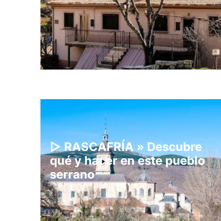
▷ RASCAFRÍA » Descubre
qué y hacer en este pueblo
serrano