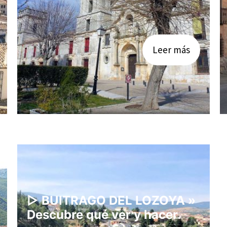
Leer más
▷ BUITRAGO DEL LOZOYA »
Descubre qué ver y hacer.