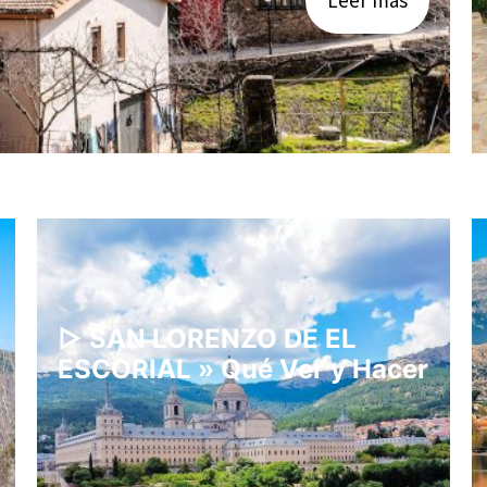
▷ SAN LORENZO DE EL
ESCORIAL » Qué Ver y Hacer