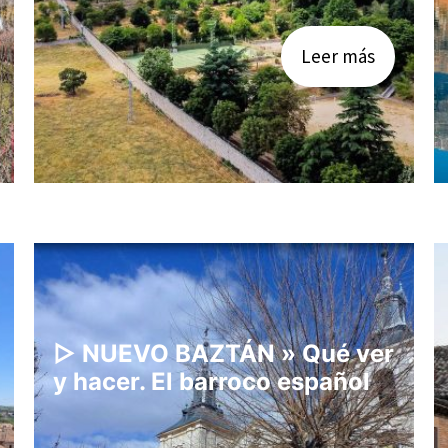
Leer más
▷ NUEVO BAZTÁN » Qué ver
y hacer. El barroco español