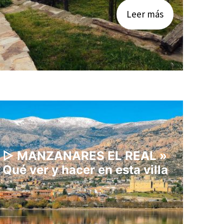
Leer más
▷ MANZANARES EL REAL »
Qué ver y hacer en esta villa