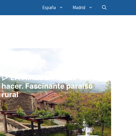
España
Madrid
▷ LA HIRUELA » Qué ver y
hacer. Fascinante paraíso
rural