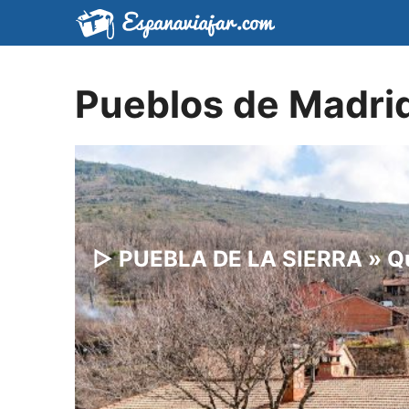
Saltar
al
contenido
Pueblos de Madri
▷ PUEBLA DE LA SIERRA » Qué