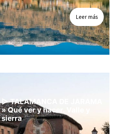
Leer más
▷ TALAMANCA DE JARAMA
» Qué ver y hacer. Valle y
sierra