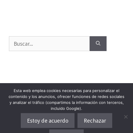
Buscar:
Esta web emplea cookies necesarias para personalizar el
Contacto
Política de privacidad
Política de cookies
contenido y los anuncios, ofrecer funciones de redes sociales
y analizar el tráfico (compartimos la información con terceros,
Aviso Legal
incluido Google).
Estoy de acuerdo
Rechazar
Partner en fotografía:
Depositphotos