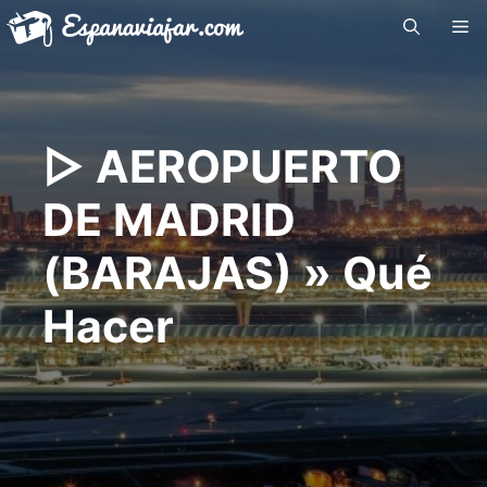
Saltar
Me
al
contenido
▷ AEROPUERTO
DE MADRID
(BARAJAS) » Qué
Hacer