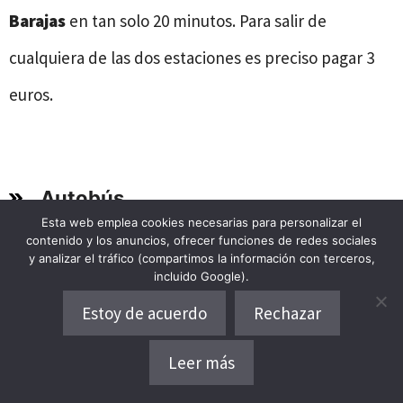
Barajas
en tan solo 20 minutos. Para salir de
cualquiera de las dos estaciones es preciso pagar 3
euros.
Autobús
Esta web emplea cookies necesarias para personalizar el
contenido y los anuncios, ofrecer funciones de redes sociales
y analizar el tráfico (compartimos la información con terceros,
El autobús, es la manera más económica para viajar
incluido Google).
del aeropuerto a la ciudad. Un boleto cuesta solo 1,5
Estoy de acuerdo
Rechazar
euros a través de la Línea 200. Este medio de
Leer más
transporte conecta el
Intercambiador de Avenida