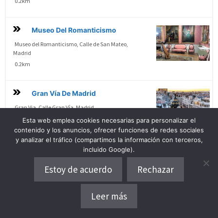
0.2km
Museo Del Romanticismo
Museo del Romanticismo, Calle de San Mateo,
Madrid
0.2km
Gran Vía De Madrid
Gran Via, Calle Gran Vía, Madrid
0.7km
Esta web emplea cookies necesarias para personalizar el
contenido y los anuncios, ofrecer funciones de redes sociales
y analizar el tráfico (compartimos la información con terceros,
Plaza Chamberí
incluido Google).
Plaza de Chamberí, Madrid
Estoy de acuerdo
Rechazar
0.8km
Leer más
Plaza De Colón De Madrid
Plaza de Colón, Madrid