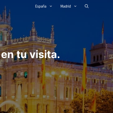
España
Madrid
n tu visita.