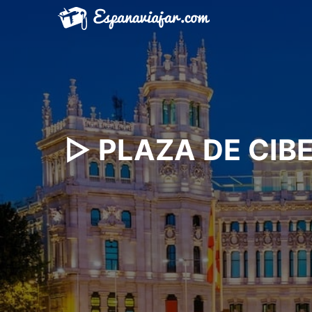
Saltar
al
contenido
▷ PLAZA DE CIBELE